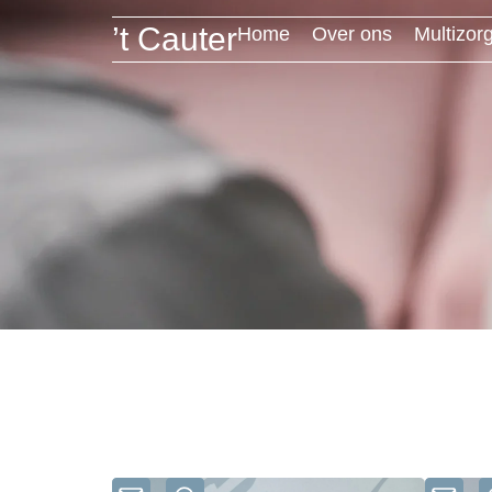
’t Cauter
Home
Over ons
Multizor