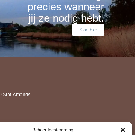
precies wanneer
jij ze nodig hebt.
Start hier
90 Sint-Amands
Beheer toestemming